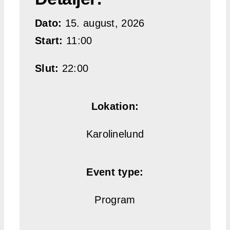
Udsmykn
Dato:
15. august, 2026
Start:
11:00
Shop
Slut:
22:00
Kurv
Lokation:
Karolinelund
Event type:
Program