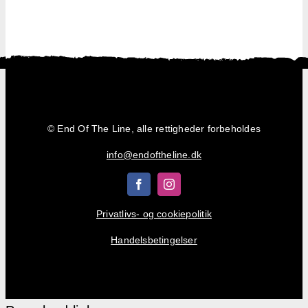
Udsmykn
Shop
Kurv
© End Of The Line, alle rettigheder forbeholdes
info@endoftheline.dk
Privatlivs- og cookiepolitik
Handelsbetingelser